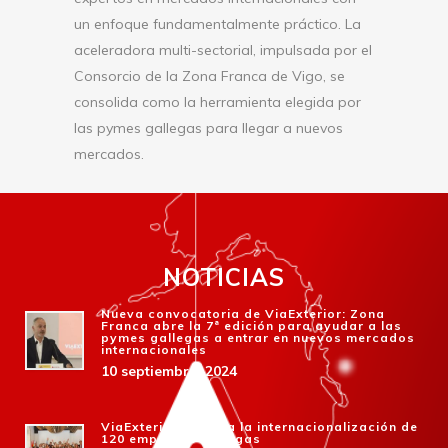
un enfoque fundamentalmente práctico. La
aceleradora multi-sectorial, impulsada por el
Consorcio de la Zona Franca de Vigo, se
consolida como la herramienta elegida por
las pymes gallegas para llegar a nuevos
mercados.
NOTICIAS
Nueva convocatoria de ViaExterior: Zona
Franca abre la 7ª edición para ayudar a las
pymes gallegas a entrar en nuevos mercados
internacionales
10 septiembre, 2024
ViaExterior impulsa la internacionalización de
120 empresas gallegas