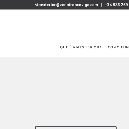
viaexterior@zonafrancavigo.com
|
+34 986 269
QUE É VIAEXTERIOR?
COMO FUN