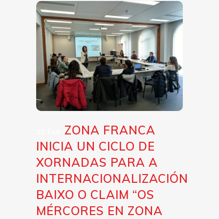
ZONA FRANCA
22 Feb
INICIA UN CICLO DE
XORNADAS PARA A
INTERNACIONALIZACIÓN
BAIXO O CLAIM “OS
MÉRCORES EN ZONA