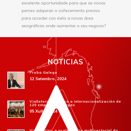
excelente oportunidade para que as nosas
pemes adquiran o coñecemento preciso
para acceder con éxito a novas área
xeográficas onde aumentar o seu negocio?
NOTICIAS
Proba Galego
12 Setembro, 2024
ViaExterior impulsa a internacionalización de
120 empresas galegas
05 Xullo, 2024
ViaExterior, a aceleradora multisectorial da