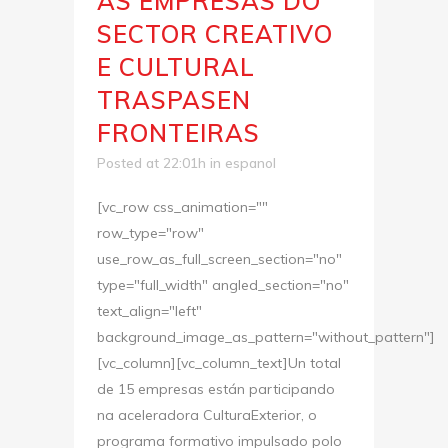
AS EMPRESAS DO
SECTOR CREATIVO
E CULTURAL
TRASPASEN
FRONTEIRAS
Posted at 22:01h
in
espanol
[vc_row css_animation=""
row_type="row"
use_row_as_full_screen_section="no"
type="full_width" angled_section="no"
text_align="left"
background_image_as_pattern="without_pattern"]
[vc_column][vc_column_text]Un total
de 15 empresas están participando
na aceleradora CulturaExterior, o
programa formativo impulsado polo