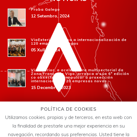
Proba Galego
12 Setembro, 2024
ViaExterior impulsa a internacionalización de
120 empresas galegas
05 Xullo, 2024
ViaExterior, a aceleradora multisectorial da
Zona Franca de Vigo, arranca a súa 6ª edición
co obxectivo de impulsar a proxección
internacional de 20 empresas novas
15 Decembro, 2023
Zona Franca lanza a 6ª edición de ViaExterior
para que as empresas galegas amplíen
POLÍTICA DE COOKIES
negocio no exterior
Utilizamos cookies, propias y de terceros, en esta web con
19 Outubro, 2023
la finalidad de prestarle una mejor experiencia en su
navegación, recordando sus preferencias. Usted tiene la