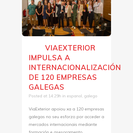
VIAEXTERIOR
05 Xul
IMPULSA A
INTERNACIONALIZACIÓN
DE 120 EMPRESAS
GALEGAS
Posted at 14:29h
in
espanol
,
galego
ViaExterior apoiou xa a 120 empresas
galegas no seu esforzo por acceder a
mercados internacionais mediante
formación e asesoramento