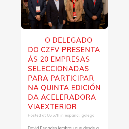
O DELEGADO
28 Out
DO CZFV PRESENTA
ÁS 20 EMPRESAS
SELECCIONADAS
PARA PARTICIPAR
NA QUINTA EDICIÓN
DA ACELERADORA
VIAEXTERIOR
Posted at 06:57h
in
espanol
,
galego
David Regades lembrou que desde a