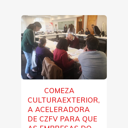
COMEZA
22 Feb
CULTURAEXTERIOR,
A ACELERADORA
DE CZFV PARA QUE