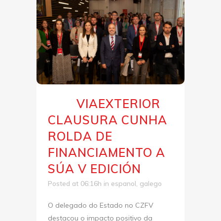
VIAEXTERIOR
05 Mai
CLAUSURA CUNHA
ROLDA DE
FINANCIAMENTO A
SÚA V EDICIÓN
Posted at 06:16h
in
espanol
,
galego
O delegado do Estado no CZFV
destacou o impacto positivo da