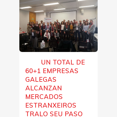
UN TOTAL DE
10 Mar
60+1 EMPRESAS
GALEGAS
ALCANZAN
MERCADOS
ESTRANXEIROS
TRALO SEU PASO