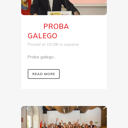
PROBA
12 Set
GALEGO
Posted at 10:18h
in
espanol
Proba galego...
READ MORE