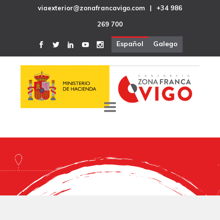
viaexterior@zonafrancavigo.com
|
+34 986
269 700
Español
Galego