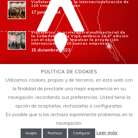
ViaExterior impulsa la internacionalización de
120 empresas gallegas
17 junio, 2024
ViaExterior, la aceleradora multisectorial de
la Zona Franca de Vigo, arranca su 6ª edición
con el objetivo de impulsar la proyección
internacional de 20 nuevas empresas
15 diciembre, 2023
Zona Franca lanza la 6ª edición de ViaExterior
para que las empresas gallegas amplíen
POLÍTICA DE COOKIES
negocio en el exterior
Utilizamos cookies, propias y de terceros, en esta web con
14 octubre, 2023
la finalidad de prestarle una mejor experiencia en su
navegación, recordando sus preferencias. Usted tiene la
opción de aceptarlas, rechazarlas o configurarlas.
Es posible que si las rechaza experimente problemas en la
navegación.
Leer más
Acepto
Rechazo
Configurar