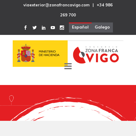
viaexterior@zonafrancavigo.com
|
+34 986
269 700
Español
Galego