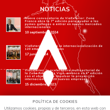
NOTICIAS
Nueva convocatoria de ViaExterior: Zona
Franca abre la 7ª edición para ayudar a las
pymes gallegas a entrar en nuevos mercados
internacionales
10 septiembre, 2024
ViaExterior impulsa la internacionalización de
120 empresas gallegas
17 junio, 2024
ViaExterior, la aceleradora multisectorial de
la Zona Franca de Vigo, arranca su 6ª edición
con el objetivo de impulsar la proyección
internacional de 20 nuevas empresas
15 diciembre, 2023
Zona Franca lanza la 6ª edición de ViaExterior
para que las empresas gallegas amplíen
POLÍTICA DE COOKIES
negocio en el exterior
Utilizamos cookies, propias y de terceros, en esta web con
14 octubre, 2023