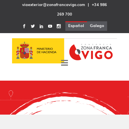
viaexterior@zonafrancavigo.com
|
+34 986
269 700
Español
Galego