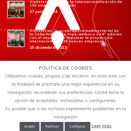
ViaExterior impulsa la internacionalización de
120 empresas gallegas
17 junio, 2024
ViaExterior, la aceleradora multisectorial de
la Zona Franca de Vigo, arranca su 6ª edición
con el objetivo de impulsar la proyección
internacional de 20 nuevas empresas
15 diciembre, 2023
Zona Franca lanza la 6ª edición de ViaExterior
para que las empresas gallegas amplíen
POLÍTICA DE COOKIES
negocio en el exterior
Utilizamos cookies, propias y de terceros, en esta web con
14 octubre, 2023
la finalidad de prestarle una mejor experiencia en su
navegación, recordando sus preferencias. Usted tiene la
opción de aceptarlas, rechazarlas o configurarlas.
Es posible que si las rechaza experimente problemas en la
navegación.
Leer más
Acepto
Rechazo
Configurar