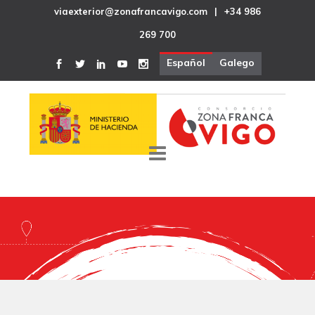
viaexterior@zonafrancavigo.com
|
+34 986
269 700
Español
Galego