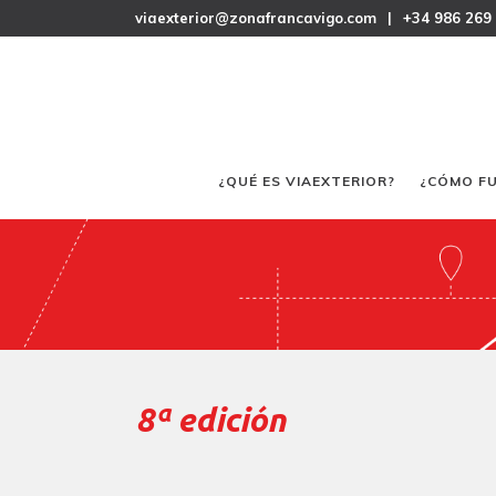
viaexterior@zonafrancavigo.com
|
+34 986 269
¿QUÉ ES VIAEXTERIOR?
¿CÓMO F
8ª edición