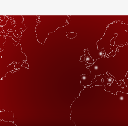
ar
s
as
s