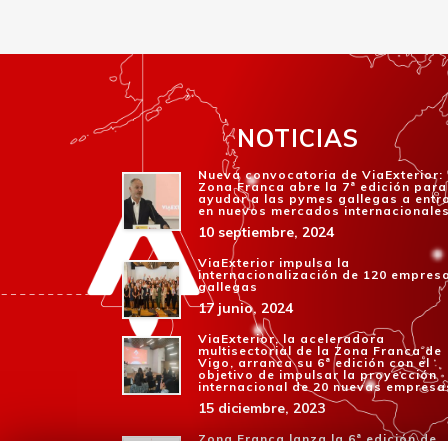
NOTICIAS
Nueva convocatoria de ViaExterior:
Zona Franca abre la 7ª edición para
ayudar a las pymes gallegas a entr
en nuevos mercados internacionale
10 septiembre, 2024
ViaExterior impulsa la
internacionalización de 120 empres
gallegas
17 junio, 2024
ViaExterior, la aceleradora
multisectorial de la Zona Franca de
Vigo, arranca su 6ª edición con el
objetivo de impulsar la proyección
internacional de 20 nuevas empresa
15 diciembre, 2023
Zona Franca lanza la 6ª edición de