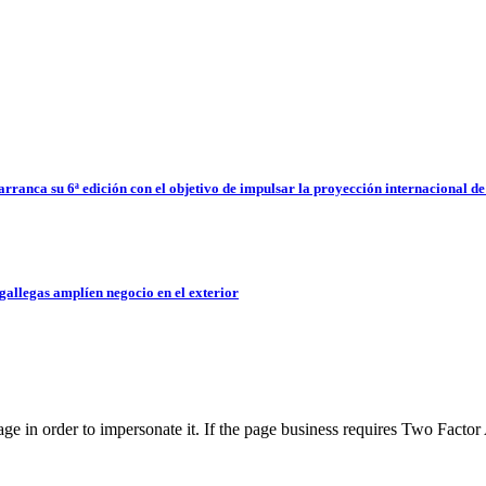
arranca su 6ª edición con el objetivo de impulsar la proyección internacional 
gallegas amplíen negocio en el exterior
page in order to impersonate it. If the page business requires Two Facto