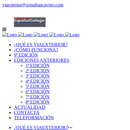
viaexterior@zonafrancavigo.com
|
+34 986 269 700
Español
Galego
¿QUÉ ES VIAEXTERIOR?
¿CÓMO FUNCIONA?
9ª EDICIÓN
EDICIONES ANTERIORES
1ª EDICIÓN
2ª EDICIÓN
3ª EDICIÓN
4ª EDICIÓN
5ª EDICIÓN
6ª EDICIÓN
7ª EDICIÓN
8ª EDICIÓN
ACTUALIDAD
CONTACTA
TELEFORMACIÓN
¿QUÉ ES VIAEXTERIOR?