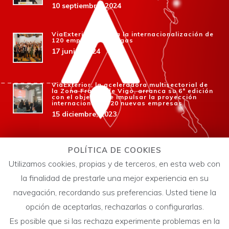
10 septiembre, 2024
ViaExterior impulsa la internacionalización de
120 empresas gallegas
17 junio, 2024
ViaExterior, la aceleradora multisectorial de
la Zona Franca de Vigo, arranca su 6ª edición
con el objetivo de impulsar la proyección
internacional de 20 nuevas empresas
15 diciembre, 2023
Zona Franca lanza la 6ª edición de ViaExterior
para que las empresas gallegas amplíen
POLÍTICA DE COOKIES
negocio en el exterior
Utilizamos cookies, propias y de terceros, en esta web con
14 octubre, 2023
la finalidad de prestarle una mejor experiencia en su
navegación, recordando sus preferencias. Usted tiene la
opción de aceptarlas, rechazarlas o configurarlas.
Es posible que si las rechaza experimente problemas en la