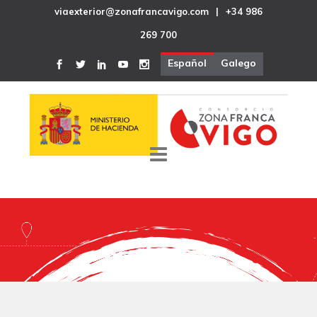
viaexterior@zonafrancavigo.com
|
+34 986
269 700
Español
Galego