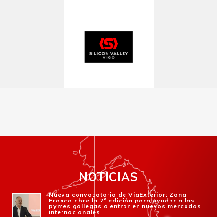
NOTICIAS
Nueva convocatoria de ViaExterior: Zona
Franca abre la 7ª edición para ayudar a las
pymes gallegas a entrar en nuevos mercados
internacionales