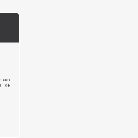
e con
os de