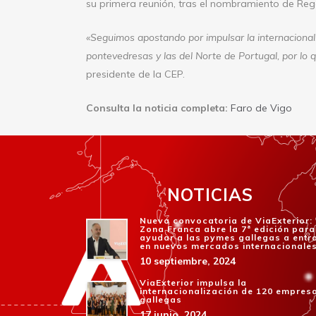
su primera reunión, tras el nombramiento de Reg
«Seguimos apostando por impulsar la internacional
pontevedresas y las del Norte de Portugal, por lo
presidente de la CEP.
Consulta la noticia completa:
Faro de Vigo
NOTICIAS
Nueva convocatoria de ViaExterior:
Zona Franca abre la 7ª edición para
ayudar a las pymes gallegas a entr
en nuevos mercados internacionale
10 septiembre, 2024
ViaExterior impulsa la
internacionalización de 120 empres
gallegas
17 junio, 2024