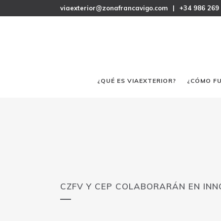
viaexterior@zonafrancavigo.com
|
+34 986 269
¿QUÉ ES VIAEXTERIOR?
¿CÓMO F
CZFV Y CEP COLABORARÁN EN IN