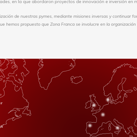
ades, en la que abordaron proyectos de innovación e inversión en m
ización de nuestras pymes, mediante misiones inversas y continuar fo
 que hemos propuesto que Zona Franca se involucre en la organización
ar
s
as