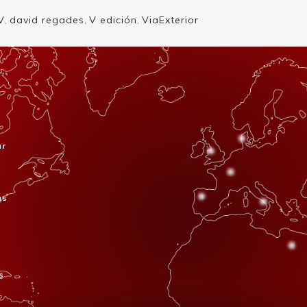
V
,
david regades
,
V edición
,
ViaExterior
ar
s
as
s