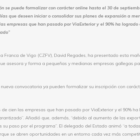
ión se puede formalizar con carácter online hasta el 30 de septiem
as que deseen iniciar o consolidar
sus planes de expansión a mer
as empresas que han pasado por ViaExterior y el 90% ha logrado 
zado”
na Franca de Vigo (CZFV), David Regades, ha presentado esta mañan
 que asesora y forma a pequeñas y medianas empresas gallegas para
nueva convocatoria ya pueden formalizar su inscripción con carácte
s de cien las empresas que han pasado por ViaExterior y el 90% ha
garantizado”. Añadió que, además, “debido al aumento de las expor
tras su paso por el programa”. El delegado del Estado animó “a tod
 porque se abren oportunidades en un entorno cada vez más competit