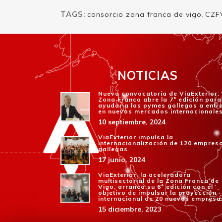
TAGS:
consorcio zona franca de vigo
,
CZF
NOTICIAS
Nueva convocatoria de ViaExterior:
Zona Franca abre la 7ª edición para
ayudar a las pymes gallegas a entr
en nuevos mercados internacionale
10 septiembre, 2024
ViaExterior impulsa la
internacionalización de 120 empres
gallegas
17 junio, 2024
ViaExterior, la aceleradora
multisectorial de la Zona Franca de
Vigo, arranca su 6ª edición con el
objetivo de impulsar la proyección
internacional de 20 nuevas empresa
15 diciembre, 2023