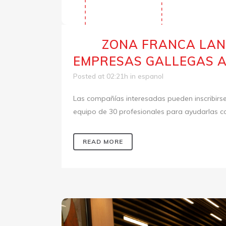
ZONA FRANCA LANZ
14 Oct
EMPRESAS GALLEGAS A
Posted at 02:21h
in
espanol
Las compañías interesadas pueden inscribirse
equipo de 30 profesionales para ayudarlas con
READ MORE