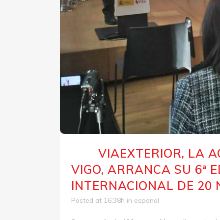
VIAEXTERIOR, LA 
15 Dic
VIGO, ARRANCA SU 6ª 
INTERNACIONAL DE 20
Posted at 16:38h
in
espanol