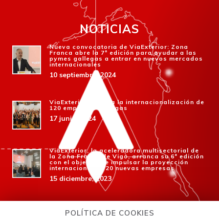
NOTICIAS
Nueva convocatoria de ViaExterior: Zona
Franca abre la 7ª edición para ayudar a las
pymes gallegas a entrar en nuevos mercados
internacionales
10 septiembre, 2024
ViaExterior impulsa la internacionalización de
120 empresas gallegas
17 junio, 2024
ViaExterior, la aceleradora multisectorial de
la Zona Franca de Vigo, arranca su 6ª edición
con el objetivo de impulsar la proyección
internacional de 20 nuevas empresas
15 diciembre, 2023
Zona Franca lanza la 6ª edición de ViaExterior
para que las empresas gallegas amplíen
POLÍTICA DE COOKIES
negocio en el exterior