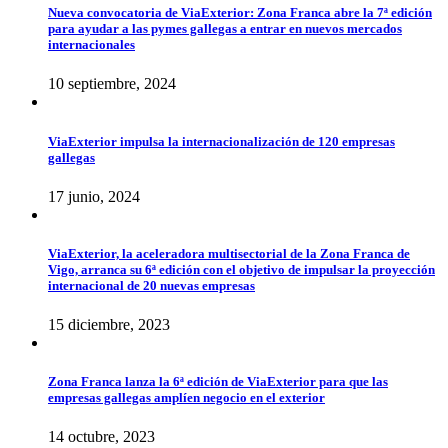
Nueva convocatoria de ViaExterior: Zona Franca abre la 7ª edición
para ayudar a las pymes gallegas a entrar en nuevos mercados
internacionales
10 septiembre, 2024
ViaExterior impulsa la internacionalización de 120 empresas
gallegas
17 junio, 2024
ViaExterior, la aceleradora multisectorial de la Zona Franca de
Vigo, arranca su 6ª edición con el objetivo de impulsar la proyección
internacional de 20 nuevas empresas
15 diciembre, 2023
Zona Franca lanza la 6ª edición de ViaExterior para que las
empresas gallegas amplíen negocio en el exterior
14 octubre, 2023