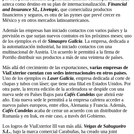
azteca como destino en su plan de internacionalización.
Financial
and Insurance SL, Livetopic,
que comercializa productos
financieros y seguros, es otra de las pymes que prevé crecer en
México y en otros mercados latinoamericanos.
Además las empresas han iniciado contactos con varios países y la
previsión es que surjan nuevos contratos en los próximos meses; uno
de los ejemplos es el de
Simaupro Galicia
. La empresa, dedicada a
la automatización industrial, ha iniciado contactos con una
multinacional de Austria. Un acuerdo le permitirá a la firma de
Porriño distribuir sus productos a más de una veintena de países.
Más allá del crecimiento de las exportaciones,
varias empresas de
ViaExterior cuentan con sedes internacionales en otros países.
Uno de los ejemplos es
Laser Galicia
, empresa dedicada al corte de
chapas y tubos con láser; que tiene una filial en Estados Unidos. Por
otra parte, la tercera edición de la aceleradora se despide con una
nueva sede en Países Bajos para
Cafés Candelas
que abrirá este
año. Esta nueva sede le permitirá a la empresa cafetera acceder a
nuevos países europeos, entre ellos, Alemania y Francia. Además,
Cafés Candelas
acaba de cerrar un acuerdo con un distribuidor de
Rumanía y en Irak, en este caso, a través del Gobierno.
Los logros de ViaExterior III van más allá.
Veigas de Sabugueiro
S.L.
, bajo la marca comercial Carabuñas, ha creado una joint