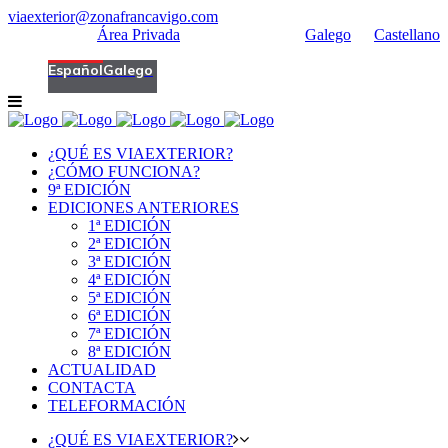
viaexterior@zonafrancavigo.com
|
+34 986 269 700
Área Privada
Galego
|
Castellano
Español
Galego
¿QUÉ ES VIAEXTERIOR?
¿CÓMO FUNCIONA?
9ª EDICIÓN
EDICIONES ANTERIORES
1ª EDICIÓN
2ª EDICIÓN
3ª EDICIÓN
4ª EDICIÓN
5ª EDICIÓN
6ª EDICIÓN
7ª EDICIÓN
8ª EDICIÓN
ACTUALIDAD
CONTACTA
TELEFORMACIÓN
¿QUÉ ES VIAEXTERIOR?