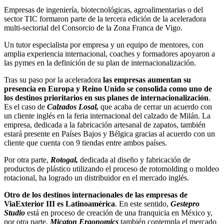
Empresas de ingeniería, biotecnológicas, agroalimentarias o del
sector TIC formaron parte de la tercera edición de la aceleradora
multi-sectorial del Consorcio de la Zona Franca de Vigo.
Un tutor especialista por empresa y un equipo de mentores, con
amplia experiencia internacional, coaches y formadores apoyaron a
las pymes en la definición de su plan de internacionalización.
Tras su paso por la aceleradora
las empresas aumentan su
presencia en Europa y Reino Unido se consolida como uno de
los destinos prioritarios en sus planes de internacionalización
.
Es el caso de
Calzados Losal,
que acaba de cerrar un acuerdo con
un cliente inglés en la feria internacional del calzado de Milán. La
empresa, dedicada a la fabricación artesanal de zapatos, también
estará presente en Países Bajos y Bélgica gracias al acuerdo con un
cliente que cuenta con 9 tiendas entre ambos países.
Por otra parte,
Rotogal,
dedicada al diseño y fabricación de
productos de plástico utilizando el proceso de rotomolding o moldeo
rotacional, ha logrado un distribuidor en el mercado inglés.
Otro de los destinos internacionales de las empresas de
ViaExterior III es Latinoamérica
. En este sentido,
Gestepro
Studio
está en proceso de creación de una franquicia en México y,
por otra parte,
Micaton Ergonomics
también contempla el mercado